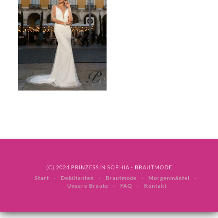
(C) 2024 PRINZESSIN SOPHIA - BRAUTMODE
Start
Debütanten
Brautmode
Morgenmäntel
Unsere Bräute
FAQ
Kontakt