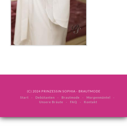
(C) 2024 PRINZESSIN SOPHIA - BRAUTMODE
Start
Debütanten
Brautmode
Morgenmäntel
Unsere Bräute
FAQ
Kontakt